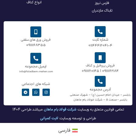
انواع کناف
فارس نیوز
تابناک مازندران
شماره ثابت
فروش ورق های سقفی
09111168355
01144412041-4
فروش پروفیل و کناف
ایمیل مجموعه
09111162184 | 09111160145
info@foladbam-mahan.com
شبکه های اجتماعی
آدرس مجموعه
بابلسر – میدان امام حسین (ع) – شهرک صنعتی
بابلسر -صنعت 5 – شرکت فولاد بام ماهان
تمامی قوانین متعلق به وبسایت
شرکت فولاد بام ماهان
میباشد.طراحی 1404
طراحی و توسعه وبسایت:
لایت کمپانی
فارسی