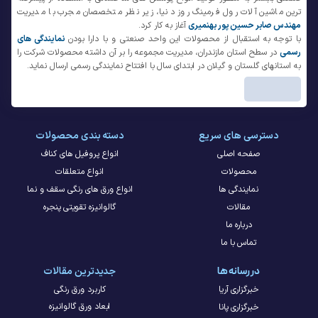
ترین ماشین آلات رول فرمینگ روز دنیا، زیر نظر متخصصان مجرب با مدیریت
مهندس صابر حسین پور بهنمیری
آغاز به کار کرد.
با توجه به استقبال از محصولات این واحد صنعتی و با دارا بودن
نمایندگی های
رسمی
در سطح استان مازندران، مدیریت مجموعه را بر آن داشته محصولات شرکت را
به استانهای گلستان و گیلان در ابتدای سال با افتتاح نمایندگی رسمی ارسال نماید.
دسترسی های سریع
دسته بندی محصولات
صفحه اصلی
انواع پروفیل های کناف
محصولات
انواع متعلقات
نمایندگی ها
انواع ورق های رنگی سقف و نما
مقالات
گالوانیزه تقویتی پنجره
درباره ما
تماس با ما
در رسانه ها
جدیدترین مقالات
خبرگزاری آریا
کاربرد ورق رنگی
ابعاد ورق گالوانیزه
خبرگزاری پانا